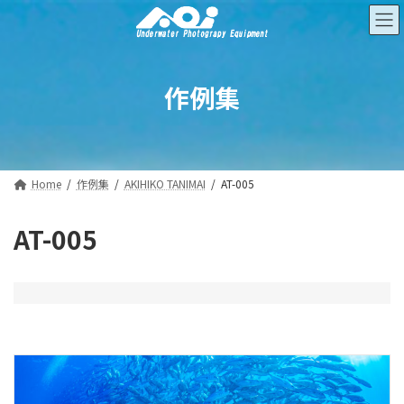
コ
ナ
ン
ビ
テ
ゲ
ン
ー
ツ
シ
作例集
へ
ョ
ス
ン
キ
に
ッ
移
プ
動
Home
作例集
AKIHIKO TANIMAI
AT-005
AT-005